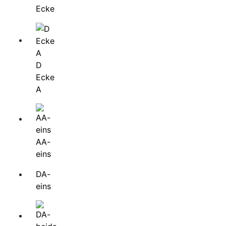
Ecke
D
Ecke
A
AA-
eins
DA-
eins