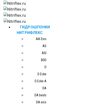
ГИДРОШПОНКИ
НИТРИФЛЕКС
AA Eins
AS
ASI
BOD
D
D Ecke
D Ecke A
DA
DA beids
DA eins