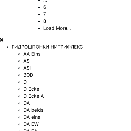
6
7
8
Load More...
ГИДРОШПОНКИ НИТРИФЛЕКС
AA Eins
AS
ASI
BOD
D
D Ecke
D Ecke A
DA
DA beids
DA eins
DA EW
DA EA