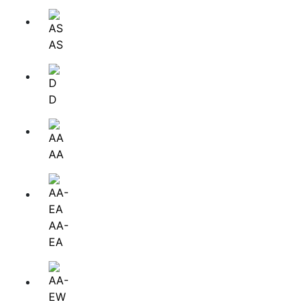
AS
D
АА
АА-
ЕА