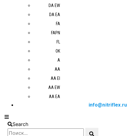
DA EW
DA EA
FA
FAPN
FL
OK
A
AA
AA EI
AA EW
AA EA
info@nitriflex.ru
Search