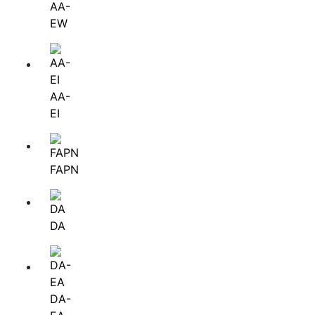
АА-
EW
АА-
EI
FAPN
DA
DА-